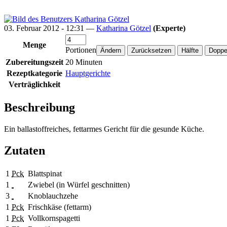
03. Februar 2012 - 12:31 —
Katharina Götzel
(Experte)
Menge
Portionen
Zubereitungszeit
20 Minuten
Rezeptkategorie
Hauptgerichte
Verträglichkeit
Beschreibung
Ein ballastoffreiches, fettarmes Gericht für die gesunde Küche.
Zutaten
1
Pck
Blattspinat
1
Zwiebel (in Würfel geschnitten)
3
Knoblauchzehe
1
Pck
Frischkäse (fettarm)
1
Pck
Vollkornspagetti