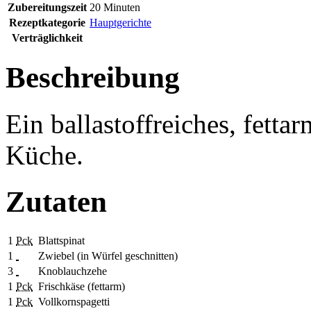
Zubereitungszeit
20 Minuten
Rezeptkategorie
Hauptgerichte
Verträglichkeit
Beschreibung
Ein ballastoffreiches, fetta
Küche.
Zutaten
1
Pck
Blattspinat
1
Zwiebel (in Würfel geschnitten)
3
Knoblauchzehe
1
Pck
Frischkäse (fettarm)
1
Pck
Vollkornspagetti