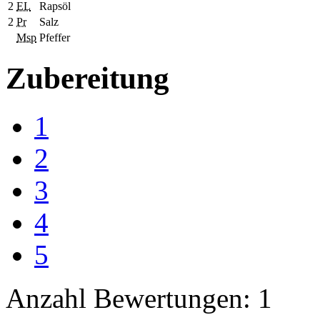
2
EL
Rapsöl
2
Pr
Salz
Msp
Pfeffer
Zubereitung
1
2
3
4
5
Anzahl Bewertungen: 1