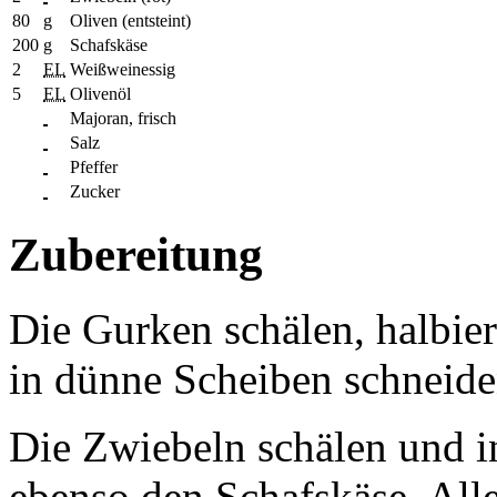
80
g
Oliven (entsteint)
200
g
Schafskäse
2
EL
Weißweinessig
5
EL
Olivenöl
Majoran, frisch
Salz
Pfeffer
Zucker
Zubereitung
Die Gurken schälen, halbie
in dünne Scheiben schneide
Die Zwiebeln schälen und i
ebenso den Schafskäse. All