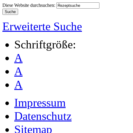
Diese Website durchsuchen:
Erweiterte Suche
Schriftgröße:
A
A
A
Impressum
Datenschutz
Sitemap