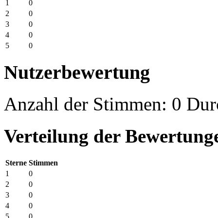
1
0
2
0
3
0
4
0
5
0
Nutzerbewertung
Anzahl der Stimmen: 0 Durc
Verteilung der Bewertung
Sterne
Stimmen
1
0
2
0
3
0
4
0
5
0